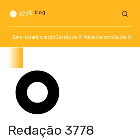
blog
Bem-estar
Inovação
Gestão de RH
Absenteísmo
Saúde Menta
Redação 3778