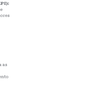
PI):
ue
dores
a as
ento