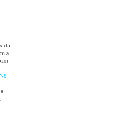
cada
am a
u um
/78
de
a