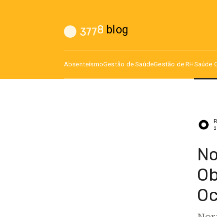
blog
Absenteísmo
Gestão de Saúde
Gestão de RH
Saúde 
R
2
No
Ob
Oc
Nor