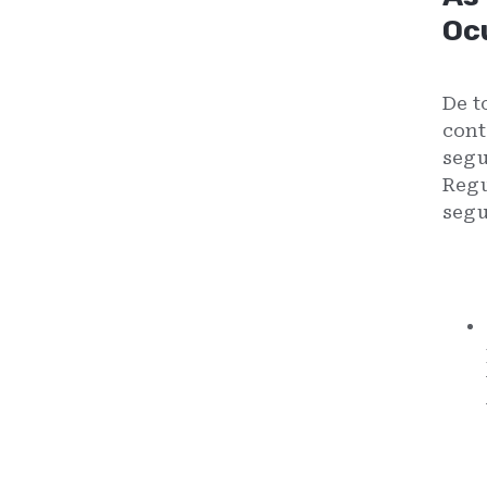
Oc
De t
cont
segu
Regu
segu