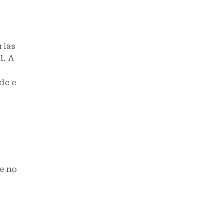
rias
l. A
de e
e no