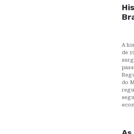
Hi
Bra
A hi
de 1
surg
pass
Regu
do M
regu
segu
econ
As