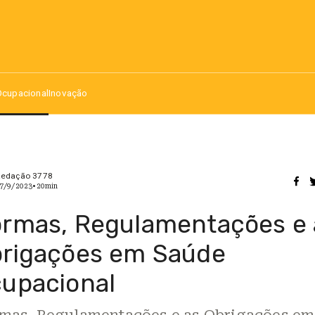
Ocupacional
Inovação
edação 3778
7/9/2023
•
20
min
rmas, Regulamentações e 
rigações em Saúde
upacional
mas, Regulamentações e as Obrigações em