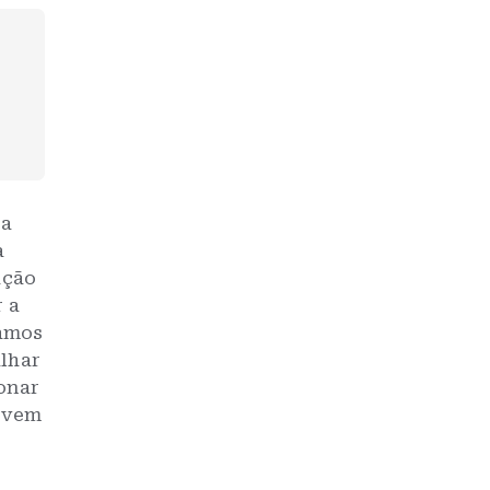
ra
a
ução
 a
vamos
alhar
onar
devem