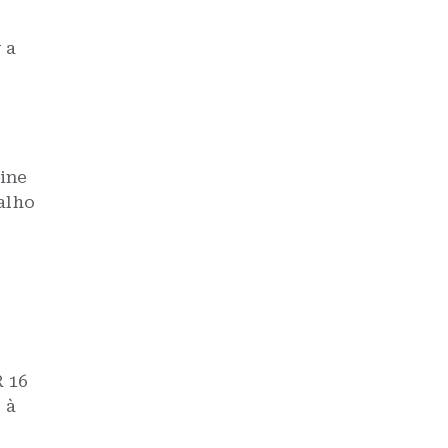
 a
ine
alho
 16
 à