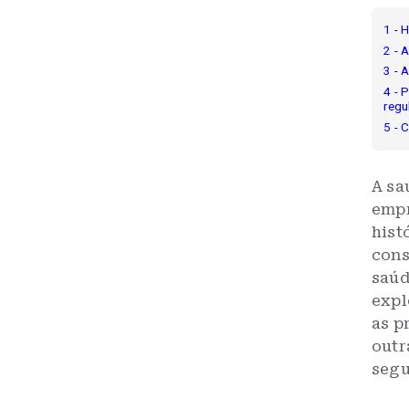
1 - 
2 - 
3 - 
4 - 
regu
5 - 
A sa
empr
hist
cons
saúd
expl
as p
outr
segu